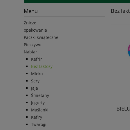
Bez lak
Menu
Znicze
opakowania
Paczki świąteczne
Pieczywo
Nabiał
Kefrir
Bez laktozy
Mleko
Sery
Jaja
Śmietany
Jogurty
BIELU
Maślanki
Kefiry
Twarogi