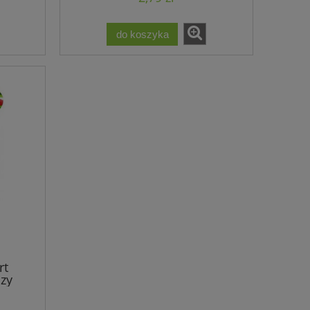
do koszyka
rt
zy