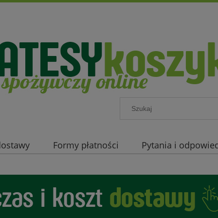
 dostawy
Formy płatności
Pytania i odpowied