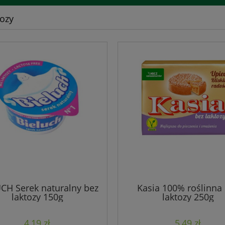
tozy
CH Serek naturalny bez
Kasia 100% roślinna
laktozy 150g
laktozy 250g
4,19 zł
5,49 zł