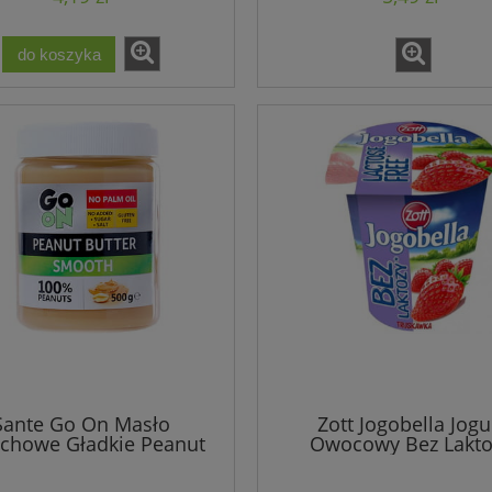
do koszyka
Sante Go On Masło
Zott Jogobella Jogu
chowe Gładkie Peanut
Owocowy Bez Lakto
utter Smooth 470g