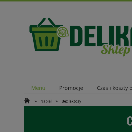
Menu
Promocje
Czas i koszty
»
»
Nabiał
Bez laktozy