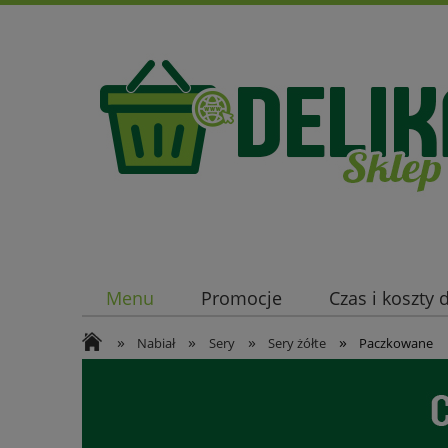
Menu
Promocje
Czas i koszty
»
»
»
»
Nabiał
Sery
Sery żółte
Paczkowane