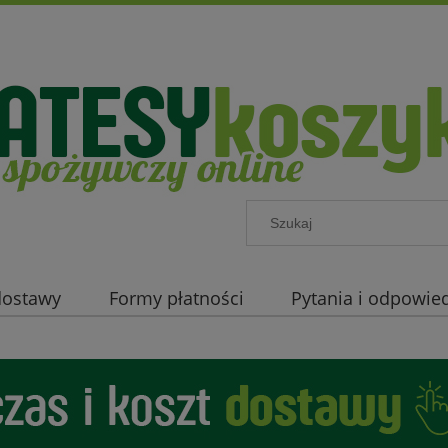
 dostawy
Formy płatności
Pytania i odpowied