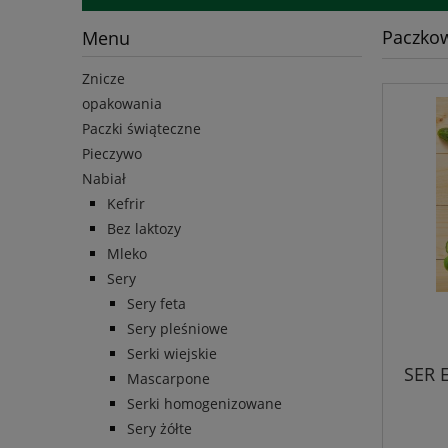
Paczko
Menu
Znicze
opakowania
Paczki świąteczne
Pieczywo
Nabiał
Kefrir
Bez laktozy
Mleko
Sery
Sery feta
Sery pleśniowe
Serki wiejskie
SER 
Mascarpone
Serki homogenizowane
Sery żółte