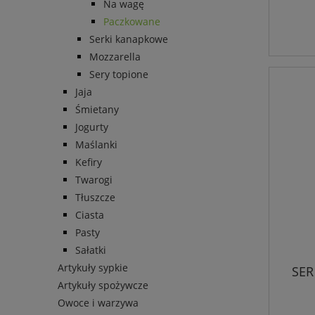
Na wagę
Paczkowane
Serki kanapkowe
Mozzarella
Sery topione
Jaja
Śmietany
Jogurty
Maślanki
Kefiry
Twarogi
Tłuszcze
Ciasta
Pasty
Sałatki
Artykuły sypkie
SER
Artykuły spożywcze
Owoce i warzywa