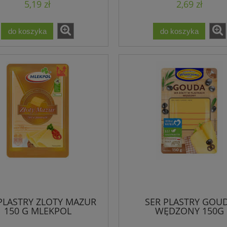
5,19 zł
2,69 zł
do koszyka
do koszyka
PLASTRY ZLOTY MAZUR
SER PLASTRY GOU
150 G MLEKPOL
WĘDZONY 150G
WŁOSZCZOWA