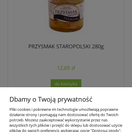
PRZYSMAK STAROPOLSKI 280g
12,69 zł
do koszyka
Dbamy o Twoją prywatność
Pliki cookies i pokrewne im technologie umożliwiają poprawne
Podmiotem świadczącym obsługę płatności online jest Blue Media
działanie strony i pomagają nam dostosować ofertę do Twoich
S.A.
potrzeb. Możesz zaakceptować wykorzystanie przez nas
wszystkich tych plików i przejść do sklepu lub dostosować użycie
plików do swoich preferencji, wybierając opcję "Dostosuj zgody".