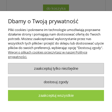
do koszyka
Dbamy o Twoją prywatność
Pliki cookies i pokrewne im technologie umożliwiają poprawne
Podmiotem świadczącym obsługę płatności online jest Blue Media
działanie strony i pomagają nam dostosować ofertę do Twoich
S.A.
potrzeb. Możesz zaakceptować wykorzystanie przez nas
wszystkich tych plików i przejść do sklepu lub dostosować użycie
plików do swoich preferencji, wybierając opcję "Dostosuj zgody".
Pomoc
Więcej o plikach cookies przeczytasz w naszej Polityce
prywatności.
Moje konto
zaakceptuj tylko niezbędne
Płatności i dostawa
dostosuj zgody
Informacje
zaakceptuj wszystkie
O nas