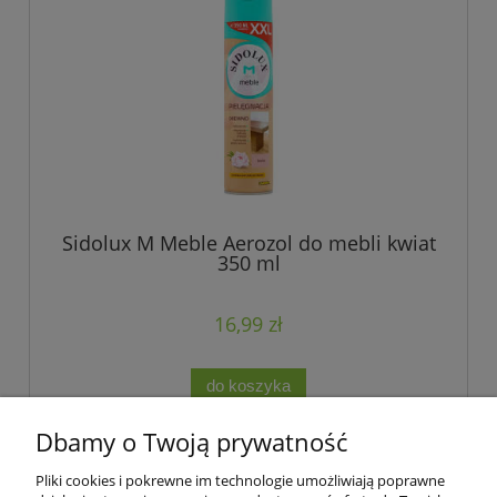
Sidolux M Meble Aerozol do mebli kwiat
350 ml
16,99 zł
do koszyka
Dbamy o Twoją prywatność
Pliki cookies i pokrewne im technologie umożliwiają poprawne