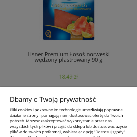
Lisner Premium Łosoś norweski
wędzony plastrowany 90 g
18,49 zł
Dbamy o Twoją prywatność
Pliki cookies i pokrewne im technologie umożliwiają poprawne
Podmiotem świadczącym obsługę płatności online jest Blue Media
działanie strony i pomagają nam dostosować ofertę do Twoich
S.A.
potrzeb. Możesz zaakceptować wykorzystanie przez nas
wszystkich tych plików i przejść do sklepu lub dostosować użycie
plików do swoich preferencji, wybierając opcję "Dostosuj zgody".
Pomoc