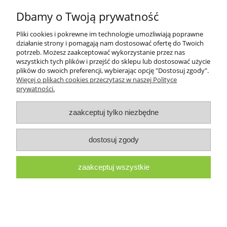
3,29 zł
Dbamy o Twoją prywatność
Pliki cookies i pokrewne im technologie umożliwiają poprawne
do koszyka
działanie strony i pomagają nam dostosować ofertę do Twoich
potrzeb. Możesz zaakceptować wykorzystanie przez nas
wszystkich tych plików i przejść do sklepu lub dostosować użycie
plików do swoich preferencji, wybierając opcję "Dostosuj zgody".
Więcej o plikach cookies przeczytasz w naszej Polityce
prywatności.
zaakceptuj tylko niezbędne
dostosuj zgody
zaakceptuj wszystkie
Biały Jeleń Hipoalergiczny żel pod
prysznic naturalny 250 ml