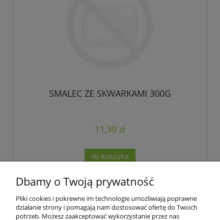
SMALEC ZE SKWARKAMI 300G
11,39 zł
do koszyka
Dbamy o Twoją prywatność
Pliki cookies i pokrewne im technologie umożliwiają poprawne
Podmiotem świadczącym obsługę płatności online jest Blue Media
działanie strony i pomagają nam dostosować ofertę do Twoich
S.A.
potrzeb. Możesz zaakceptować wykorzystanie przez nas