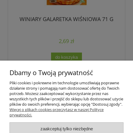
WINIARY GALARETKA WIŚNIOWA 71 G
2,69 zł
do koszyka
Dbamy o Twoją prywatność
Pliki cookies i pokrewne im technologie umożliwiają poprawne
Podmiotem świadczącym obsługę płatności online jest Blue Media
działanie strony i pomagają nam dostosować ofertę do Twoich
S.A.
potrzeb. Możesz zaakceptować wykorzystanie przez nas
wszystkich tych plików i przejść do sklepu lub dostosować użycie
plików do swoich preferencji, wybierając opcję "Dostosuj zgody".
Pomoc
Więcej o plikach cookies przeczytasz w naszej Polityce
prywatności.
Moje konto
zaakceptuj tylko niezbędne