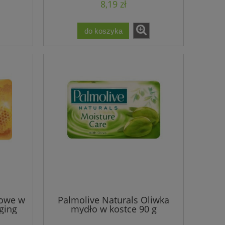
8,19 zł
do koszyka
towe w
Palmolive Naturals Oliwka
ging
mydło w kostce 90 g