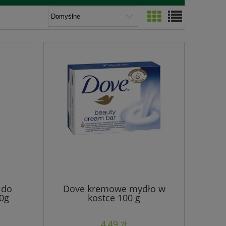
 do
Dove kremowe mydło w
40g
kostce 100 g
4,49 zł