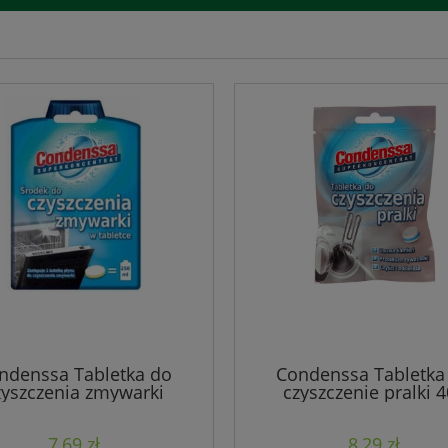
ndenssa Tabletka do
Condenssa Tabletka
zyszczenia zmywarki
czyszczenie pralki 
7,69 zł
8,29 zł