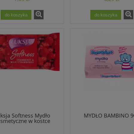
do koszyka
do koszyka
ksja Softness Mydło
MYDŁO BAMBINO 9
smetyczne w kostce
erry & Wild Strawberry
90G