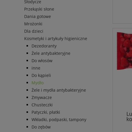
Słodycze
Przekąski słone
Dania gotowe
Mrożonki
Dla dzieci
Kosmetyki i artykuły higieniczne
Dezedoranty
Żele antybakteryjne
Do włosów
inne
Do kąpieli
Mydło
Żele i mydła antybakteryjne
Zmywacze
Chusteczki
Patyczki, płatki
Lu
ko
Wkładki, podpaski, tampony
Cranb
Do zębów