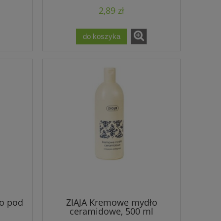
2,89 zł
do koszyka
ło pod
ZIAJA Kremowe mydło
ceramidowe, 500 ml