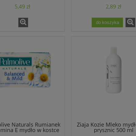
5,49 zł
2,89 zł
do koszyka
live Naturals Rumianek
Ziaja Kozie Mleko myd
amina E mydło w kostce
prysznic 500 ml
90 g