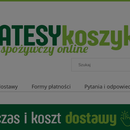
 dostawy
Formy płatności
Pytania i odpowied