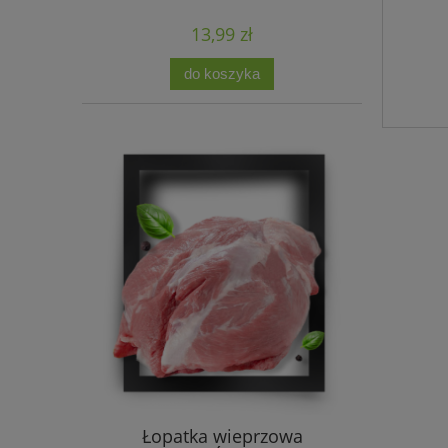
13,99 zł
do koszyka
Łopatka wieprzowa