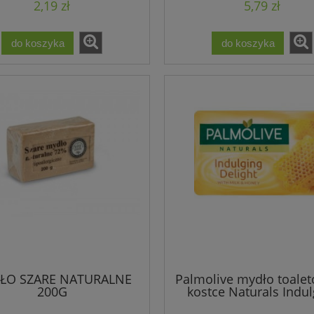
2,19 zł
5,79 zł
do koszyka
do koszyka
ŁO SZARE NATURALNE
Palmolive mydło toale
200G
kostce Naturals Indul
Delight 90g