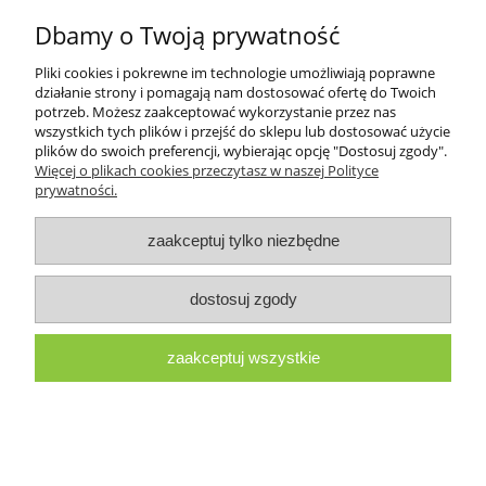
Dbamy o Twoją prywatność
do koszyka
Pliki cookies i pokrewne im technologie umożliwiają poprawne
działanie strony i pomagają nam dostosować ofertę do Twoich
potrzeb. Możesz zaakceptować wykorzystanie przez nas
wszystkich tych plików i przejść do sklepu lub dostosować użycie
plików do swoich preferencji, wybierając opcję "Dostosuj zgody".
Więcej o plikach cookies przeczytasz w naszej Polityce
prywatności.
zaakceptuj tylko niezbędne
dostosuj zgody
zaakceptuj wszystkie
WINIARY BUDYŃ MALINOWY Z CUKREM
60 G