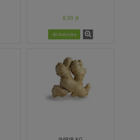
8,99 zł
do koszyka
IMBIR KG