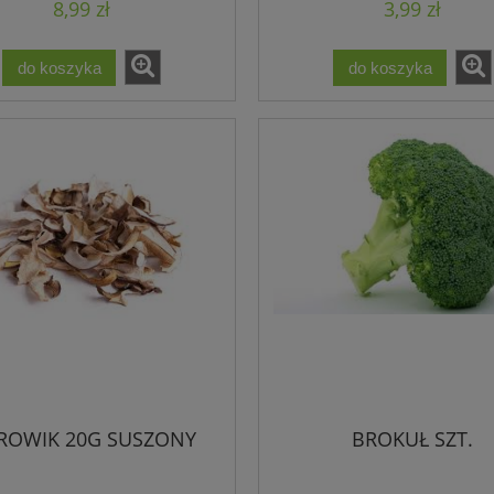
8,99 zł
3,99 zł
do koszyka
do koszyka
ROWIK 20G SUSZONY
BROKUŁ SZT.