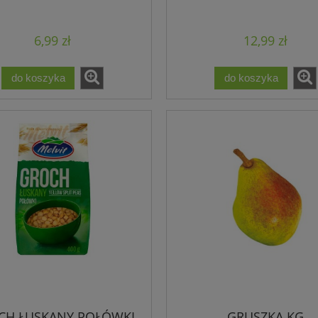
6,99 zł
12,99 zł
do koszyka
do koszyka
CH ŁUSKANY POŁÓWKI
GRUSZKA KG