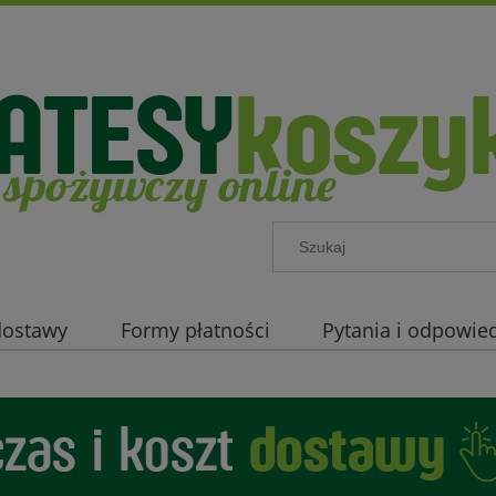
 dostawy
Formy płatności
Pytania i odpowied