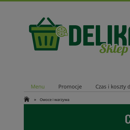
Menu
Promocje
Czas i koszty
»
Owoce i warzywa