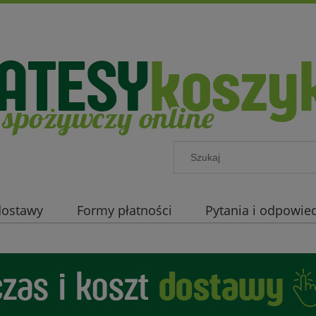
 dostawy
Formy płatności
Pytania i odpowied