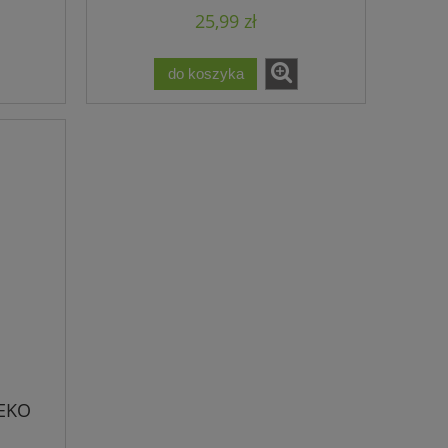
25,99 zł
do koszyka
EKO